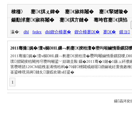
棣栭〉
蹇€掑ぇ鍏�
蹇€掓柊闂�
蹇€掔煡璇�
鍚勫浗蹇€掓柊闂�
蹇€掑亣鏈�
骞垮窞蹇€掑惂
瀛�:
dhl
fedex
dhl鍥介檯蹇�
鍥介檯蹇€�
蹇€�
鏌ヨ
2011骞撮娓�/澶ч檰DHL鏁﹁豹蹇€掕秴澶�
瓒呴噸
鏀惰垂鏍囧
2011骞撮娓�/澶ч檰DHL鏁﹁豹蹇€掕秴澶�
瓒呴噸
鏀惰垂鏍囧噯,DH
璞揩閫掕秴闀挎垨瓒呴噸鍙﹀姞璐圭敤 鑷�2011骞�1鏈�1鏃ュ紑
害瓒呭嚭120CM鎴栧崟浠惰秴杩�70鍏枻閮戒細琚緛鏀讹紝寰佹敹棰
崟鍙峰唴涓嶈鏈夊灏戜欢璐э紝鍙�
1
鑷畾涔夋