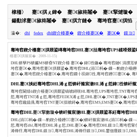
棣栭〉
蹇€掑ぇ鍏�
蹇€掓柊闂�
蹇€掔煡璇�
鍚勫浗蹇€掓柊闂�
蹇€掑亣鏈�
骞垮窞蹇€掑惂
瀛�:
dhl
fedex
dhl鍥介檯蹇�
鍥介檯蹇€�
蹇€�
鏌ヨ
骞垮窞鍥介檯蹇€掑叕鍙竱骞垮窞DHL蹇€抾骞垮窞UPS鍒嗗叕鍙竱
檯蹇€掑箍宸� : 2009-11-15)
DHL锛孶PS锛孍MS锛孴NT鍥介檯 蹇€� 鍏徃鍦� 骞垮窞鏈€ 涓撲笟锛屾
垮窞蹇€�,骞垮窞蹇€掑叕鍙�,骞垮窞DHL(涓杩�-鏁﹁豹鍥介檯鑸
蹇€�,骞垮窞鍥介檯蹇€�,骞垮窞鐗╂祦鍏徃,骞垮窞鑸┖蹇€�,
DHL蹇€掞紝骞垮窞DHL浠ｇ悊锛屽箍宸濪HL浠ｇ悊鍏徃锛屽
骞垮窞閫熺ǔ鍥介檯蹇€掑叕鍙镐唬鐞咲HL骞垮窞,UPS骞垮窞,TNT骞垮窞
悊,骞垮窞TNT浠ｇ悊,骞垮窞FEDEX浠ｇ悊,DHL蹇€�,TNT蹇€�,UP
骞垮窞鑱旈偊,骞垮窞TNT蹇€掍唬鐞�,骞垮窞EMS,EMS蹇€�,骞垮窞
骞垮窞DHL
蹇€掔數璇�
锛屽箍宸濪HL蹇€掑叕鍙革紝骞垮窞DH
DHL(涓杩�-鏁﹁豹鍥介檯鑸┖蹇€�)锛屽箍宸濪HL(涓杩�-鏁﹁
悊,骞垮窞dhl,骞垮窞DHL浠ｇ悊,DHL蹇€�,骞垮窞DHL鏌ヨ,骞垮
浠锋牸,骞垮窞DHL鏌ヨ,骞垮窞DHL浠锋牸鏌ヨ,DHL鐢佃瘽鏌ヨ,D