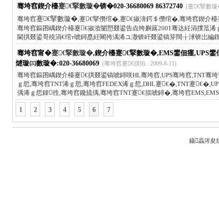
骞垮窞鍥介檯
蹇€掔數璇�
锛�020-36680069 86372740
(蹇€掔數璇� :
骞垮窞
蹇€掔數璇�
,蹇€掔儹绾�,蹇€掓湇鍔＄儹绾�,骞垮窞鍥介檯蹇€掔數璇
骞垮窞鏂囨嵎鍥介檯蹇€掓湁闄愬叕鍙告垚绔嬩簬2001骞达紝涓撲笟浠ｇ
閫掑叕鍙哥殑涓€绾т唬鐞嗭紝闀挎湡浠ユ潵锛屽叕鍙镐笌闊╁浗锛岀編
骞垮窞甯�
蹇€掔數璇�
,鍥介檯蹇€掔數璇�,EMS鐢佃瘽,UPS
煡璇㈢數璇�:020-36680069
(骞垮窞蹇€掑惂 : 2009-8-11)
骞垮窞鏂囨嵎鍥介檯蹇€掑叕鍙镐唬鐞咲HL骞垮窞,UPS骞垮窞,TNT骞垮窞
ｇ悊,骞垮窞TNT浠ｇ悊,骞垮窞FEDEX浠ｇ悊,DHL蹇€�,TNT蹇€�,UP
偊浠ｇ悊鍏徃,骞垮窞鑱旈偊,骞垮窞TNT蹇€掍唬鐞�,骞垮窞EMS,EMS
1
2
3
4
5
6
7
鑷畾涔夋