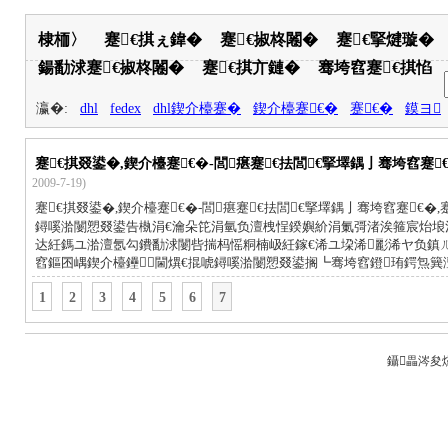
棣栭〉
蹇€掑ぇ鍏�
蹇€掓柊闂�
蹇€掔煡璇�
鍚勫浗蹇€掓柊闂�
蹇€掑亣鏈�
骞垮窞蹇€掑惂
瀛�:
dhl
fedex
dhl鍥介檯蹇�
鍥介檯蹇€�
蹇€�
鏌ヨ
蹇€掑叕鍙�,鍥介檯蹇€�-閭瘎蹇€抾閭€掔墿鍝亅骞垮窞蹇€
2009-7-19)
蹇€掑叕鍙�,鍥介檯蹇€�-閭瘎蹇€抾閭€掔墿鍝亅骞垮窞蹇€�,蹇
鐞嗘湁闄愬叕鍙告槸涓€瀹朵笓涓氫负澶栧悜鍨嬩紒涓氭彁渚涘箍宸炲埌
达紝鎷ユ湁澶氬勾鐨勫浗闄呰揣杩愮粡楠岋紝鎵€浠ユ垜浠彲浠ヤ负鎮ㄦ
窞鏂囨嵎鍥介檯鑸┖閫熼€掍唬鐞嗘湁闄愬叕鍙搁┗骞垮窞鐙珛鍔炰簨
1
2
3
4
5
6
7
鑷畾涔夋