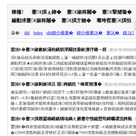
棣栭〉
蹇€掑ぇ鍏�
蹇€掓柊闂�
蹇€掔煡璇�
鍚勫浗蹇€掓柊闂�
蹇€掑亣鏈�
骞垮窞蹇€掑惂
瀛�:
dhl
fedex
dhl鍥介檯蹇�
鍥介檯蹇€�
蹇€�
鏌ヨ
鐢抽€�
蹇€掓敹鈥滆秴鍖烘淳閫佽垂鈥濋伃璐ㄧ枒
(鐢抽€氬揩閫掓敹鈥
涓€瀹朵綅浜庡崕涓滀氦閫氬ぇ瀛﹀崡鍖哄湴涓嬮€氶亾鍙ｇ殑灏忓崠閮
鐨勭煭淇★紝鎷跨潃1鍏冮挶鍒板皬鍗栭儴鍙栦欢锛屼技涔庡舰鎴愪簡涓€
銆傜渷閭斂灞€甯傚満鐩戠澶勬寚鍑猴紝涓婅堪鍋氭硶澶氬杩濊锛
閬储娲鹃€佽垂 銆€銆€鍗庝笢浜ら€氬ぇ瀛︾殑瀛︾敓鍚存鍦ㄦ窐瀹
鐢抽€�
蹇€掓剚姝讳汉 琚拷鎮犵┖绛変袱澶�
(鐢抽€氬揩閫掓剚姝讳汉
瀹朵綇绾㈡ˉ鍖烘€″崕鍥殑閭卞コ澹粰璁拌€呮墦鏉ョ數璇濓紝璇夎
椿鍔ㄩ€氶€氭帹鎺夛紝鍙负绛夊埌鐢锋湅鍙嬬殑鐢熸棩绀肩墿锛屾渶鍚
鍦ㄦ窐瀹濈綉涔颁簡浠藉績浠殑绀肩墿锛屾墦绠楅€佺粰鍛ㄦ棩杩囩敓鏃
嗗紑濮嬫淳閫併€傞偙濂冲＋鐪嬪埌娑堟伅寰堟槸娆ｅ枩锛屼簬鏄帹鎺変
鐢抽€�
蹇€掑叕鍙稿崕鍖楀垎鎷ㄤ腑蹇冭惤鎴愬苟鎶曞叆浣跨敤
(
鐢抽€�
鍗庡寳鍒嗘嫧涓績钀芥垚骞舵姇鍏ヤ娇鐢ㄣ€備腑蹇冧綅浜庡寳
�22000澶氬钩鏂圭背锛屽叾涓缓鏈�7000澶氬钩鏂圭背鐨勫崐鑷