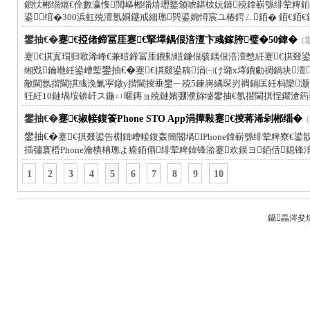
鎻忕郴缁熴€佺數瀛愯閲嶇郴缁熺瓑鐜颁唬鍖栨妧鏈殑鎿嶄綔绯荤粺
鍙绾�300浜虹殑澶氬姛鑳戒細璁巺鍙婂憳宸ユ椿鍔ㄥ銆� 銆€銆
鐢抽€�
蹇€掗偖鍗冨厓蹇€掔墿鍝佷涪澶卞彧鎵胯璧�50鍏�
(
蹇€掑寘瑁归噷浠峰€兼暟鍗冨厓鐨勬暟鐮佷骇鍝佷涪澶憋紝蹇€掑叕鍙
缃戣鑰咃紝鍙嶆槧
鐢抽€�
蹇€掑叕鍙稿涓㈠け璐х墿鐨勮禂鍋块
敵閫氬揩閫掑彧浼氭寜鐓у揩閫掕垂鐢ㄧ殑5鍊嶈繘琛岃禂鍋匡紝杩欒灏廗闅
狅紝10鏈堝垵锛屽ス鍦ㄩ暱鏄ョ殑鏈嬪弸濮旀墭鐢抽€氬揩閫掑悜鑺滄箹
鐢抽€�
蹇€掓帹鍑篒Phone STO App涓撶敤蹇€掕蒋浠剁郴缁�
鐢抽€�
蹇€掑叕鍙告棩鍓嶆帹鍑轰簡閽堝IPhone鎿嶄綔绯荤粺寮€鍙戠殑
插彇寰桰Phone瀹樻柟璁よ瘉銆傝绯荤粺鍏锋湁蹇欢鏌ヨ銆佸鎴锋
1
2
3
4
5
6
7
8
9
10
鑷畾涔夋